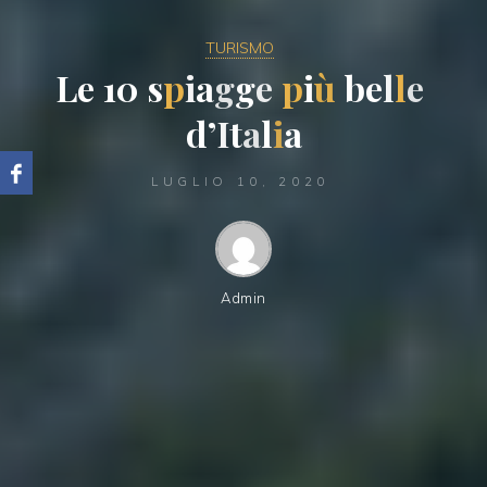
TURISMO
L
e
1
0
s
p
i
a
g
g
e
p
i
ù
b
e
l
l
e
d
’
I
t
a
l
i
a
LUGLIO 10, 2020
Admin