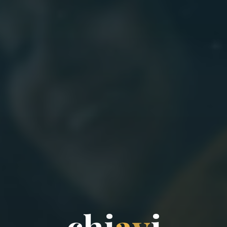
c
h
i
a
v
i